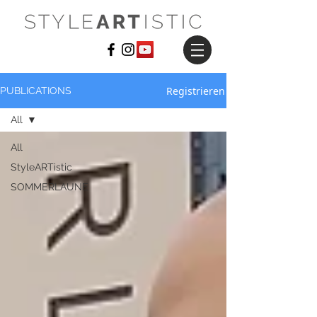
Registrieren
PUBLICATIONS
All
All
StyleARTistic
SOMMERLAUNE